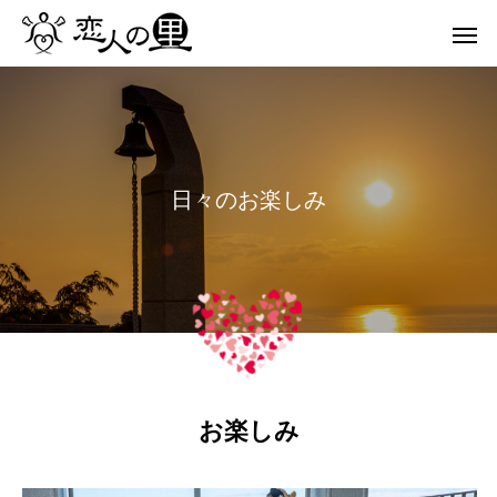
日
々
の
お
楽
し
み
お楽しみ