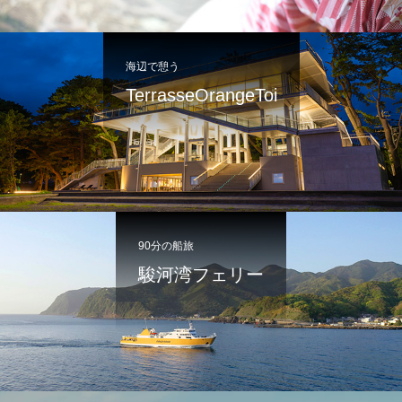
海辺で憩う
TerrasseOrangeToi
90分の船旅
駿河湾フェリー